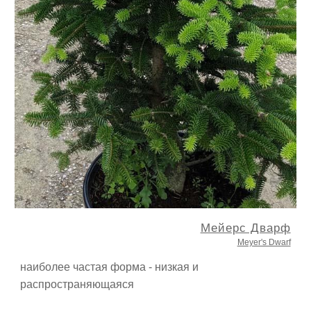
Мейерс Дварф
Meyer's Dwarf
наиболее частая форма - низкая и
распространяющаяся