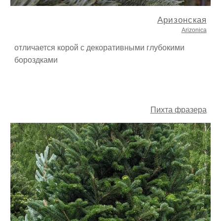
Аризонская
Arizonica
отличается
к
орой с
декоративными
глубокими
бороздками
Пихта фразера