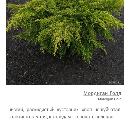
Мордиган Голд
Mordigan Gold
низкий, раскидистый кустарник, хвоя чешуйчатая,
золотисто-желтая, к холодам - серовато-зеленая