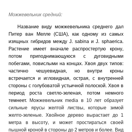
Можжевельник средний:
Название виду можжевельника среднего дал
Питер ван Мелле (США), как одному из самых
изящных гибридов между J. sabina и J. sphaerica.
Растение имеет
вначале распростерт
ую крону
,
потом приподнимающ
уюся с дуговидными
побегами, повислыми на концах. Хвоя двух типов:
частично чешуевидная, но внутри кроны
встречается и игловидная, острая, с внутренней
стороны с голубоватой устьичной полоской. Хвоя в
период роста светло-зеленая, потом немного
темнеет.
Можжевельник media в 10 лет образует
сильные ярусы желтой листвы, которые зимой
желто-зеленые.
Х
войное дерево выраст
ает
до 1
м
етра в высоту
, и может простираться своей
пышной кроной в стороны до
2
метров и более. Вид