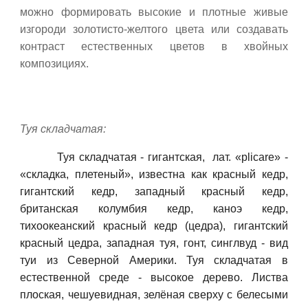
можно формировать высокие и плотные живые
изгороди золотисто-желтого цвета или создавать
контраст естественных цветов в хвойных
композициях.
Туя складчатая:
Туя складчатая -
гигантская,
лат. «plicare» -
«складка, плетеный», известна как красный кедр,
гигантский кедр, западный красный кедр,
британская колумбия кедр, каноэ кедр,
тихоокеанский красный кедр (цедра), гигантский
красный цедра, западная туя, гонт, синглвуд - вид
туи из Северной Америки. Туя складчатая в
естественной среде - высокое дерево. Листва
плоская, чешуевидная, зелёная сверху с белесыми