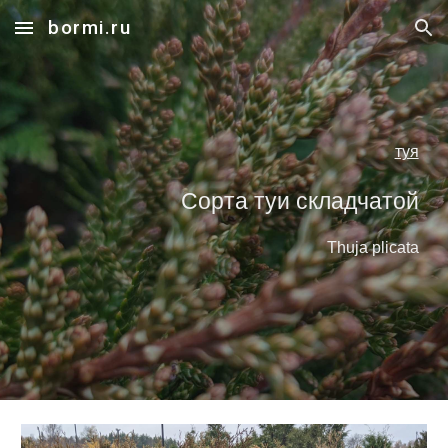
bormi.ru
Skip to main content
Skip to navigation
туя
Сорта туи складчатой
Thuja plicata