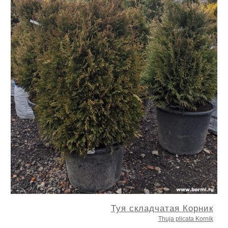
Туя складчатая Корник
Thuja plicata Kornik