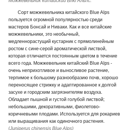
Можжевельник китайский Блю Альпс:
С
орт м
ожжевельника китайск
ого
Blue Alps
пользуется огромной популярностью среди
мастеров Бонсай и Ниваки. Как и все
китайские
можжевельники
, это необычный,
медленнорастущий кустарник с прямолинейным
ростом с сине-серой ароматической листвой,
которая отличается постоянным цветом в течение
всего года. Можжевельник китайский Blue Alps -
очень неприхотливое и выносливое растение,
терпимое к большому разнообразию почв, хорошо
переносящее стрижку и адаптированное к долгой
засухе и городским загрязнителям воздуха.
Обладает пышной и густой голубой листвой;
небольшими, декоративными, фиолетово-
коричневыми плодами. Используется для рокариев
или выращивания как одиночного растения.
(
Juniperus chinensis Blue Alps)