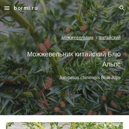
bormi.ru
Skip to main content
Skip to navigation
можжевельник
›
китайский
Можжевельник китайский Блю
Альпс
Juniperus chinensis Blue Alps