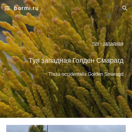
bormi.ru
Skip to main content
Skip to navigation
туя
›
западная
Туя западная Голден Смарагд
Thuja occidentalis Golden Smaragd